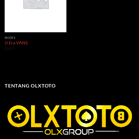
SHOES
U Era VANS
Rp
29
TENTANG OLXTOTO