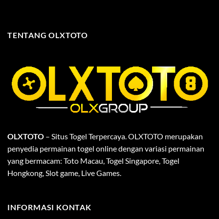
TENTANG OLXTOTO
OLXTOTO
– Situs Togel Terpercaya. OLXTOTO merupakan
penyedia permainan togel online dengan variasi permainan
yang bermacam: Toto Macau, Togel Singapore, Togel
Hongkong, Slot game, Live Games.
INFORMASI KONTAK