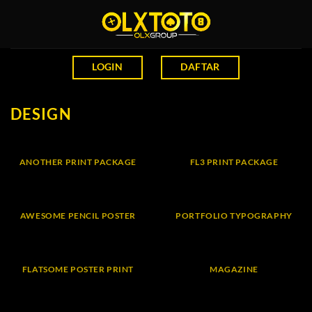
Skip
to
content
LOGIN
DAFTAR
DESIGN
ANOTHER PRINT PACKAGE
FL3 PRINT PACKAGE
AWESOME PENCIL POSTER
PORTFOLIO TYPOGRAPHY
FLATSOME POSTER PRINT
MAGAZINE